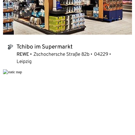
Tchibo im Supermarkt
tchibo_logo
REWE
Zschochersche Straße 82b
04229
Leipzig