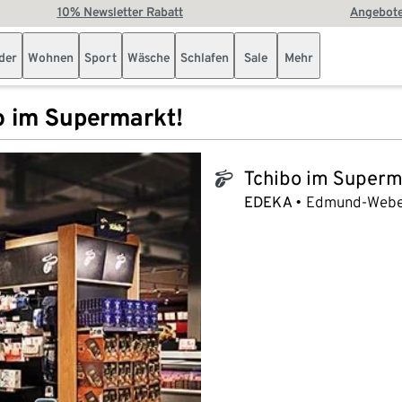
10% Newsletter Rabatt
Angebote
der
Wohnen
Sport
Wäsche
Schlafen
Sale
Mehr
o im Supermarkt!
Tchibo im Superm
tchibo_logo
EDEKA
Edmund-Weber