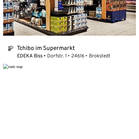
Tchibo im Supermarkt
tchibo_logo
EDEKA Biss
Dorfstr. 1
24616
Brokstedt