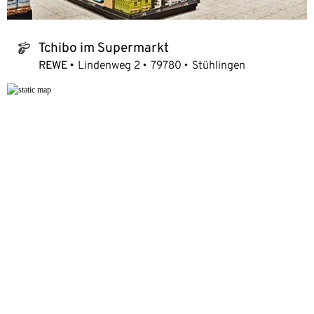
Tchibo im Supermarkt
tchibo_logo
REWE
Lindenweg 2
79780
Stühlingen