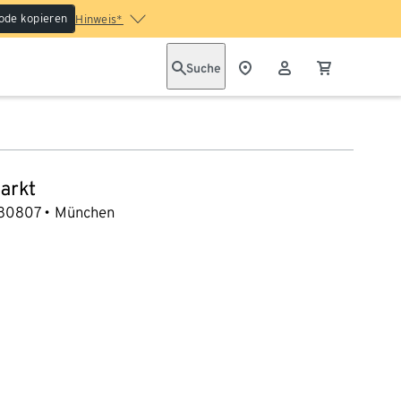
ode kopieren
Hinweis*
Suche
arkt
80807
München