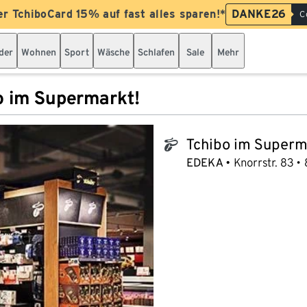
er TchiboCard 15% auf fast alles sparen!*
DANKE26
C
der
Wohnen
Sport
Wäsche
Schlafen
Sale
Mehr
o im Supermarkt!
Tchibo im Superm
tchibo_logo
EDEKA
Knorrstr. 83