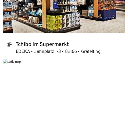
Tchibo im Supermarkt
tchibo_logo
EDEKA
Jahnplatz 1-3
82166
Gräfelfing