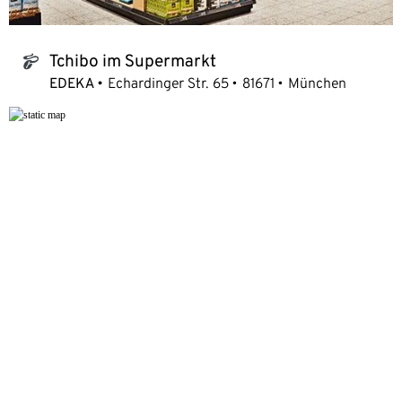
Tchibo im Supermarkt
tchibo_logo
EDEKA
Echardinger Str. 65
81671
München