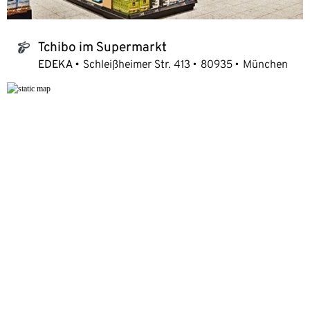
Tchibo im Supermarkt
tchibo_logo
EDEKA
Schleißheimer Str. 413
80935
München