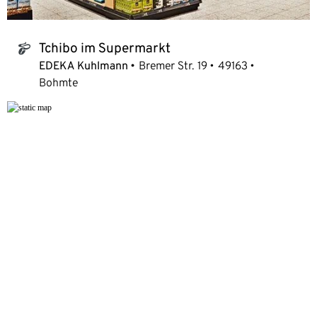
Tchibo im Supermarkt
tchibo_logo
EDEKA Kuhlmann
Bremer Str. 19
49163
Bohmte