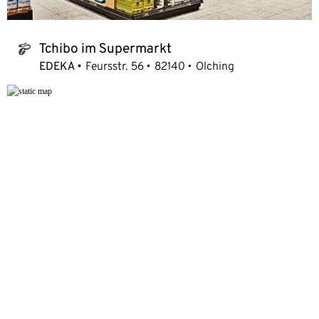
Tchibo im Supermarkt
tchibo_logo
EDEKA
Feursstr. 56
82140
Olching