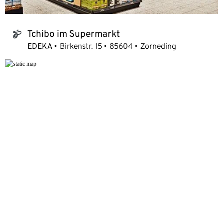
Tchibo im Supermarkt
tchibo_logo
EDEKA
Birkenstr. 15
85604
Zorneding