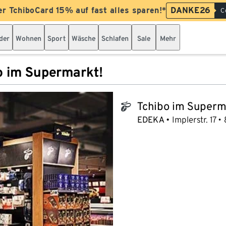
er TchiboCard 15% auf fast alles sparen!*
DANKE26
C
der
Wohnen
Sport
Wäsche
Schlafen
Sale
Mehr
o im Supermarkt!
Tchibo im Superm
tchibo_logo
EDEKA
Implerstr. 17