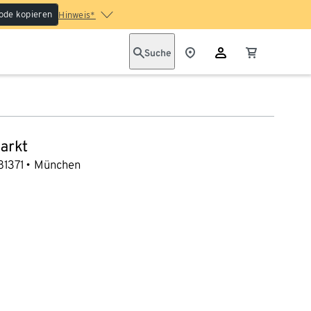
ode kopieren
Hinweis*
Suche
arkt
81371
München