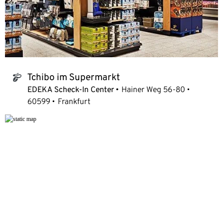
Tchibo im Supermarkt
tchibo_logo
EDEKA Scheck-In Center
Hainer Weg 56-80
60599
Frankfurt