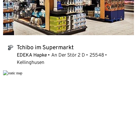
Tchibo im Supermarkt
tchibo_logo
EDEKA Hapke
An Der Stör 2 D
25548
Kellinghusen