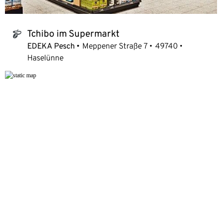
Tchibo im Supermarkt
tchibo_logo
EDEKA Pesch
Meppener Straße 7
49740
Haselünne