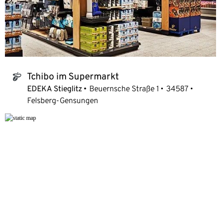
Tchibo im Supermarkt
tchibo_logo
EDEKA Stieglitz
Beuernsche Straße 1
34587
Felsberg-Gensungen