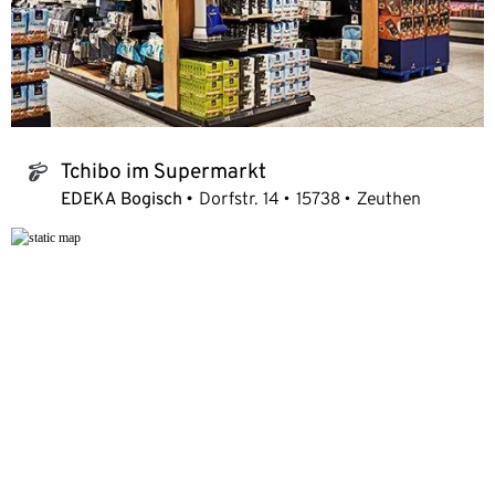
Tchibo im Supermarkt
tchibo_logo
EDEKA Bogisch
Dorfstr. 14
15738
Zeuthen