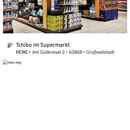
Tchibo im Supermarkt
tchibo_logo
REWE
Am Südkreisel 2
63868
Großwallstadt