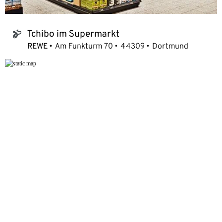
Tchibo im Supermarkt
tchibo_logo
REWE
Am Funkturm 70
44309
Dortmund