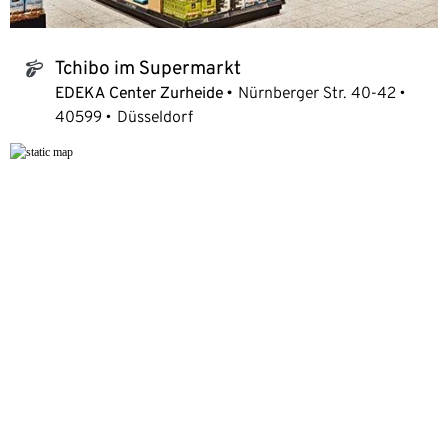
Tchibo im Supermarkt
tchibo_logo
EDEKA Center Zurheide
Nürnberger Str. 40-42
40599
Düsseldorf