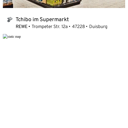
Tchibo im Supermarkt
tchibo_logo
REWE
Trompeter Str. 12a
47228
Duisburg