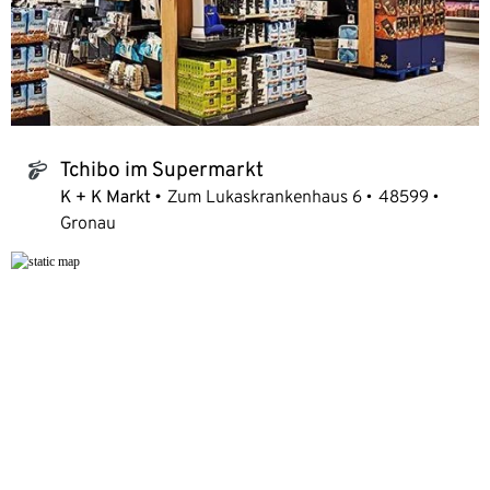
Tchibo im Supermarkt
tchibo_logo
K + K Markt
Zum Lukaskrankenhaus 6
48599
Gronau