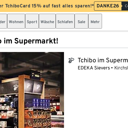
er TchiboCard 15% auf fast alles sparen!*
DANKE26
C
der
Wohnen
Sport
Wäsche
Schlafen
Sale
Mehr
o im Supermarkt!
Tchibo im Superm
tchibo_logo
EDEKA Sievers
Kirchs