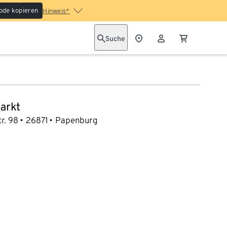
ode kopieren
Hinweis*
Suche
arkt
tr. 98
26871
Papenburg