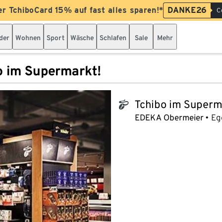
er TchiboCard 15% auf fast alles sparen!*
DANKE26
C
der
Wohnen
Sport
Wäsche
Schlafen
Sale
Mehr
o im Supermarkt!
Tchibo im Superm
tchibo_logo
EDEKA Obermeier
Eg