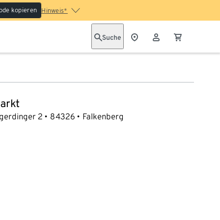
ode kopieren
Hinweis*
Suche
arkt
gerdinger 2
84326
Falkenberg