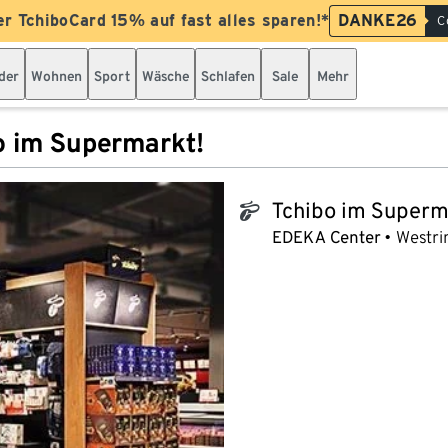
er TchiboCard 15% auf fast alles sparen!*
DANKE26
C
der
Wohnen
Sport
Wäsche
Schlafen
Sale
Mehr
o im Supermarkt!
Tchibo im Superm
tchibo_logo
EDEKA Center
Westri