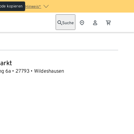
ode kopieren
Hinweis*
Suche
arkt
ng 6a
27793
Wildeshausen