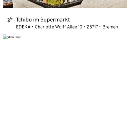
Tchibo im Supermarkt
tchibo_logo
EDEKA
Charlotte Wolff Allee 10
28717
Bremen