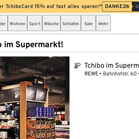
er TchiboCard 15% auf fast alles sparen!*
DANKE26
C
der
Wohnen
Sport
Wäsche
Schlafen
Sale
Mehr
o im Supermarkt!
Tchibo im Superm
tchibo_logo
REWE
Bahnhofstr. 60