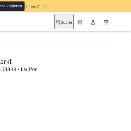
ode kopieren
Hinweis*
Suche
arkt
74348
Lauffen