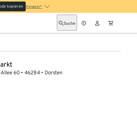
ode kopieren
Hinweis*
Suche
arkt
-Allee 60
46284
Dorsten