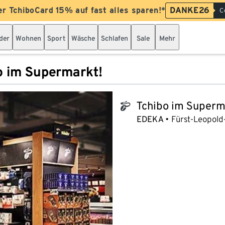
er TchiboCard 15% auf fast alles sparen!*
DANKE26
C
der
Wohnen
Sport
Wäsche
Schlafen
Sale
Mehr
o im Supermarkt!
Tchibo im Superm
tchibo_logo
EDEKA
Fürst-Leopold