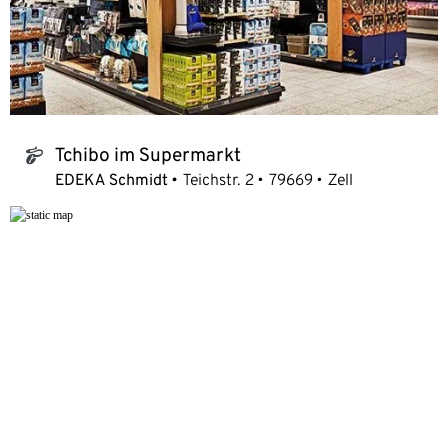
Tchibo im Supermarkt
tchibo_logo
EDEKA Schmidt
Teichstr. 2
79669
Zell