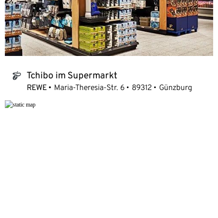
Tchibo im Supermarkt
tchibo_logo
REWE
Maria-Theresia-Str. 6
89312
Günzburg