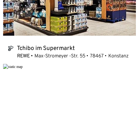
Tchibo im Supermarkt
tchibo_logo
REWE
Max-Stromeyer -Str. 55
78467
Konstanz