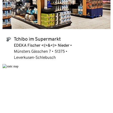
Tchibo im Supermarkt
tchibo_logo
EDEKA Fischer <(>&<)> Nieder
Münsters Gässchen 7
51375
Leverkusen-Schlebusch