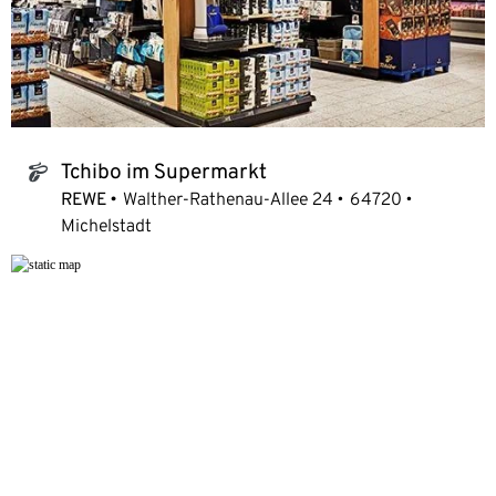
Tchibo im Supermarkt
tchibo_logo
REWE
Walther-Rathenau-Allee 24
64720
Michelstadt