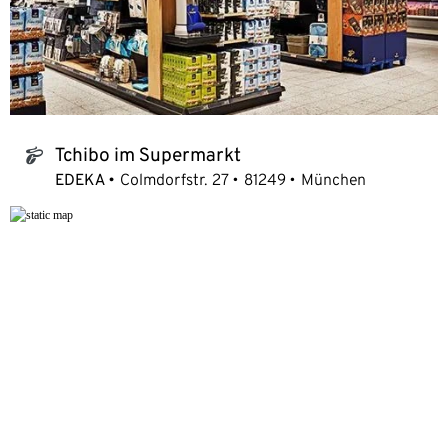
Tchibo im Supermarkt
tchibo_logo
EDEKA
Colmdorfstr. 27
81249
München