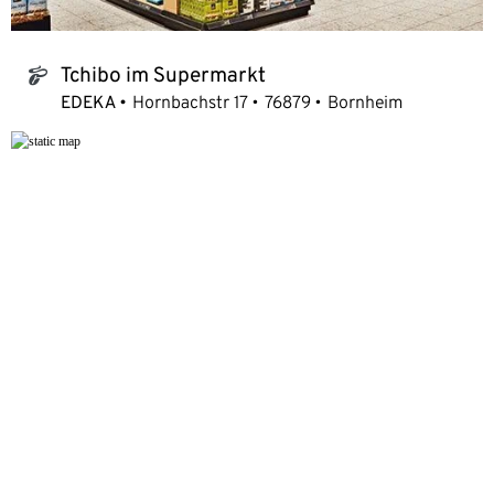
Tchibo im Supermarkt
tchibo_logo
EDEKA
Hornbachstr 17
76879
Bornheim