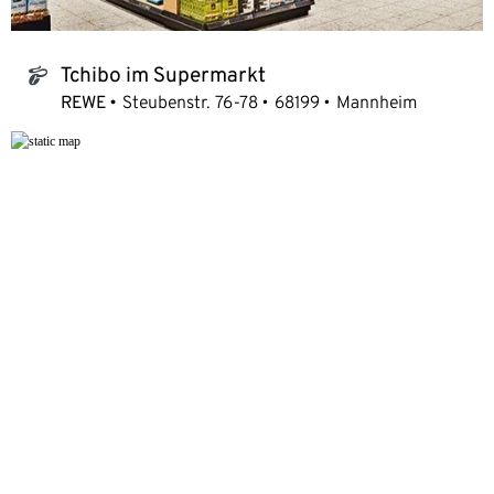
Tchibo im Supermarkt
tchibo_logo
REWE
Steubenstr. 76-78
68199
Mannheim