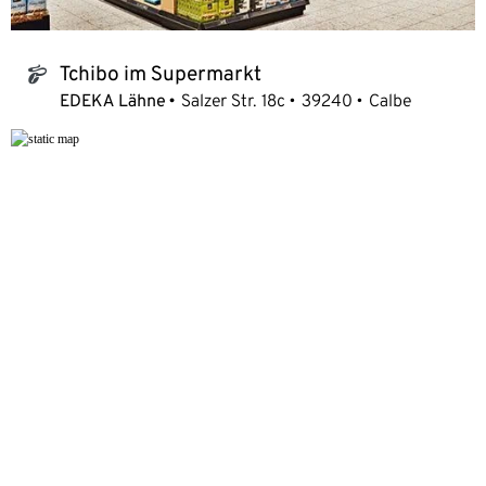
Tchibo im Supermarkt
tchibo_logo
EDEKA Lähne
Salzer Str. 18c
39240
Calbe