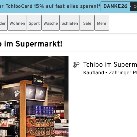
er TchiboCard 15% auf fast alles sparen!*
DANKE26
C
der
Wohnen
Sport
Wäsche
Schlafen
Sale
Mehr
o im Supermarkt!
Tchibo im Superm
tchibo_logo
Kaufland
Zähringer Pl