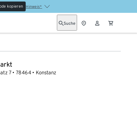
ode kopieren
Hinweis*
Suche
arkt
atz 7
78464
Konstanz