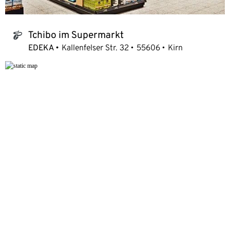
Tchibo im Supermarkt
tchibo_logo
EDEKA
Kallenfelser Str. 32
55606
Kirn