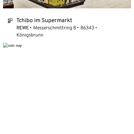
Tchibo im Supermarkt
tchibo_logo
REWE
Messerschmittring 8
86343
Königsbrunn