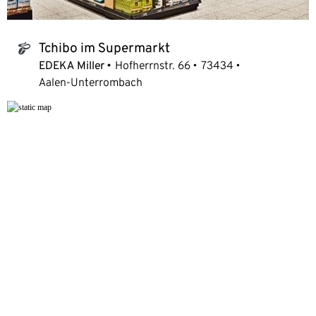
Tchibo im Supermarkt
tchibo_logo
EDEKA Miller
Hofherrnstr. 66
73434
Aalen-Unterrombach