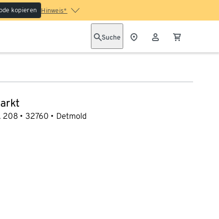
ode kopieren
Hinweis*
Suche
arkt
. 208
32760
Detmold