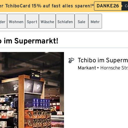
er TchiboCard 15% auf fast alles sparen!*
DANKE26
C
der
Wohnen
Sport
Wäsche
Schlafen
Sale
Mehr
o im Supermarkt!
Tchibo im Superm
tchibo_logo
Markant
Hornsche Str