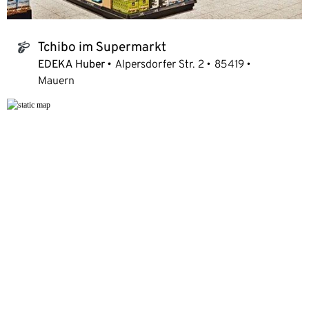
Tchibo im Supermarkt
tchibo_logo
EDEKA Huber
Alpersdorfer Str. 2
85419
Mauern