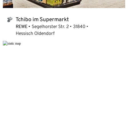
Tchibo im Supermarkt
tchibo_logo
REWE
Segelhorster Str. 2
31840
Hessisch Oldendorf