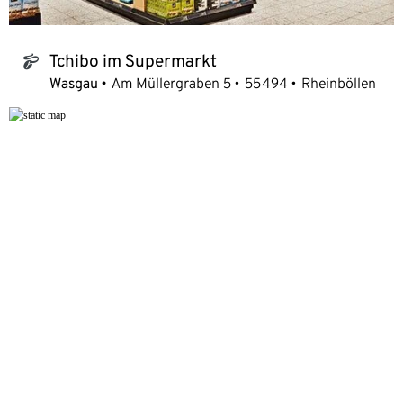
Tchibo im Supermarkt
tchibo_logo
Wasgau
Am Müllergraben 5
55494
Rheinböllen