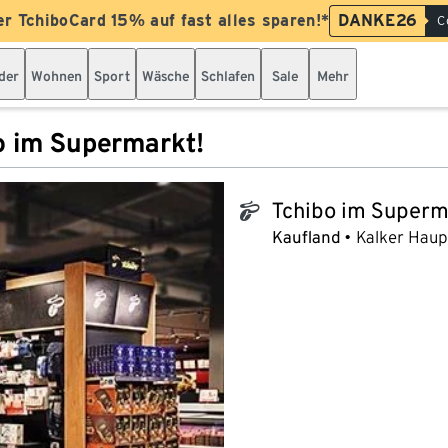
er TchiboCard 15% auf fast alles sparen!*
DANKE26
C
der
Wohnen
Sport
Wäsche
Schlafen
Sale
Mehr
o im Supermarkt!
Tchibo im Superm
tchibo_logo
Kaufland
Kalker Haupt