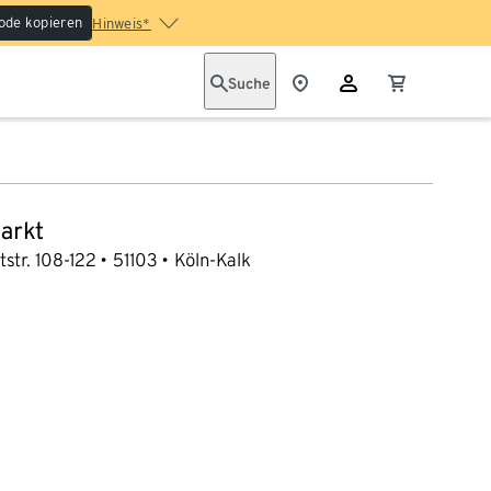
ode kopieren
Hinweis*
Suche
arkt
str. 108-122
51103
Köln-Kalk