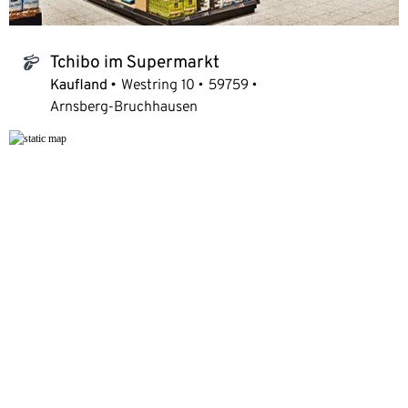
Tchibo im Supermarkt
tchibo_logo
Kaufland
Westring 10
59759
Arnsberg-Bruchhausen