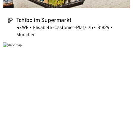
Tchibo im Supermarkt
tchibo_logo
REWE
Elisabeth-Castonier-Platz 25
81829
München