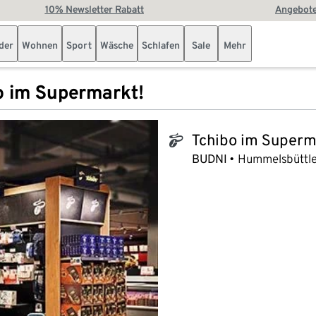
10% Newsletter Rabatt
Angebote
der
Wohnen
Sport
Wäsche
Schlafen
Sale
Mehr
o im Supermarkt!
Tchibo im Superm
tchibo_logo
BUDNI
Hummelsbüttle