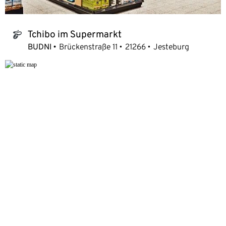
Tchibo im Supermarkt
tchibo_logo
BUDNI
Brückenstraße 11
21266
Jesteburg